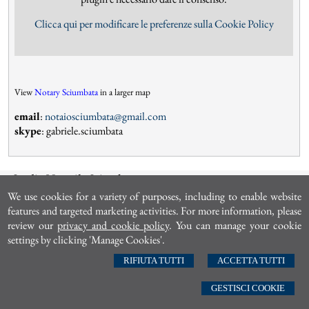
Clicca qui per modificare le preferenze sulla Cookie Policy
View
Notary Sciumbata
in a larger map
email
:
notaiosciumbata@gmail.com
skype
: gabriele.sciumbata
Studio Notarile Sciumbata
Roma
|
Via Giovanni Paisiello 49 | T. 063211811
We use cookies for a variety of purposes, including to enable website
n
otaiosciumbata@gmail.com
features and targeted marketing activities. For more information, please
review our
privacy and cookie policy
. You can manage your cookie
settings by clicking 'Manage Cookies'.
© 2026 Copyright Studio Notarile Sciumbata. All rights reserved | P.IVA 09105011002 |
-
Sitemap
-
Privacy
-
Gestisci Cookie
-
Credits
RIFIUTA TUTTI
ACCETTA TUTTI
GESTISCI COOKIE